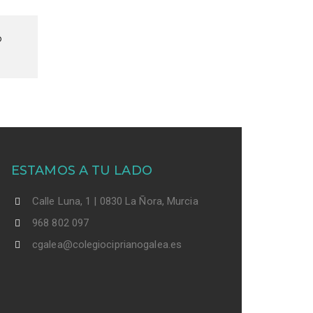
o
ESTAMOS A TU LADO
Calle Luna, 1 | 0830 La Ñora, Murcia
968 802 097
cgalea@colegiociprianogalea.es