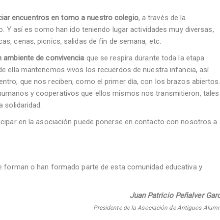
iciar encuentros en torno a nuestro colegio
, a través de la
co. Y así es como han ido teniendo lugar actividades muy diversas,
s, cenas, picnics, salidas de fin de semana, etc.
 ambiente de convivencia
que se respira durante toda la etapa
de ella mantenemos vivos los recuerdos de nuestra infancia, así
ntro, que nos reciben, como el primer día, con los brazos abiertos
humanos y cooperativos que ellos mismos nos transmitieron, tales
 solidaridad.
icipar en la asociación puede ponerse en contacto con nosotros a
que forman o han formado parte de esta comunidad educativa y
Juan Patricio Peñalver Garc
Presidente de la Asociación de Antiguos Alum