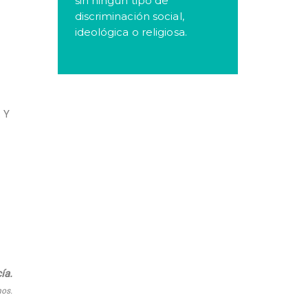
sin ningún tipo de
discriminación social,
ideológica o religiosa.
. Y
ía.
nos.