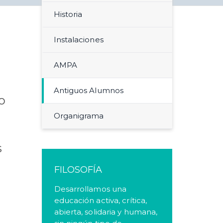
Historia
Instalaciones
AMPA
Antiguos Alumnos
o
Organigrama
s
FILOSOFÍA
Desarrollamos una
educación activa, crítica,
abierta, solidaria y humana,