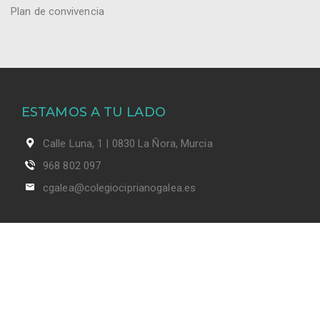
Plan de convivencia
ESTAMOS A TU LADO
Calle Luna, 1 | 0830 La Ñora, Murcia
968 802 097
cgalea@colegiociprianogalea.es